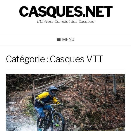
Aller
CASQUES.NET
au
contenu
L'Univers Complet des Casques
MENU
Catégorie :
Casques VTT